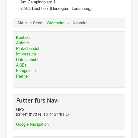
Gastronomie
Am Campingplatz 1
23911 Buchholz (Herzogtum Lauenburg)
Spiel, Sport, Baden
Preise
Aktuelle Seite:
Startseite
Kontakt
.
Kontakt
Anfahrt
Platzübersicht
Impressum
Datenschutz
AGBs
Fotogalerie
Partner
Futter fürs Navi
GPS:
53°44'18"72 N 10°44'24"91 O
Google Navigation