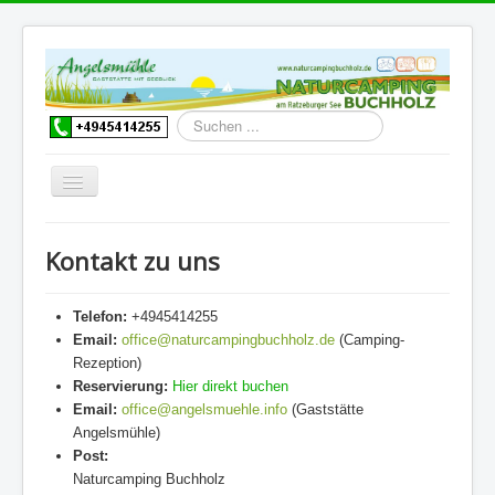
Suchen
...
Navigation
an/aus
Willkommen
Kontakt zu uns
Buchen
Aktuell
Telefon:
+4945414255
Email:
office@naturcampingbuchholz.de
(Camping-
Camping
Rezeption)
Mietobjekte
Reservierung:
Hier direkt buchen
Email:
office@angelsmuehle.info
(Gaststätte
Wohnmobilstellplätze
Angelsmühle)
Post:
Ausflüge
Naturcamping Buchholz